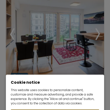
Video
Cookie notice
Nicely furnished apartment in Au-
This website uses cookies to personalize content,
customize and measure advertising, and provide a safe
Haidhausen
experience. By clicking the "Allow all and continue" button,
01.09.2026 for 6-12 months
you consent to the collection of data via cookies.