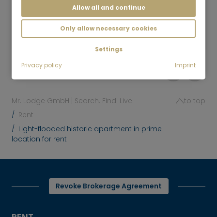
Allow all and continue
2 room
54 m²
2,300
Only allow necessary cookies
Munich-Au-Haidhausen
€/Month
Settings
Privacy policy
Imprint
Mr. Lodge GmbH | Search. Find. Live.
to top
Rent
Light-flooded historic apartment in prime
location for rent
Revoke Brokerage Agreement
RENT