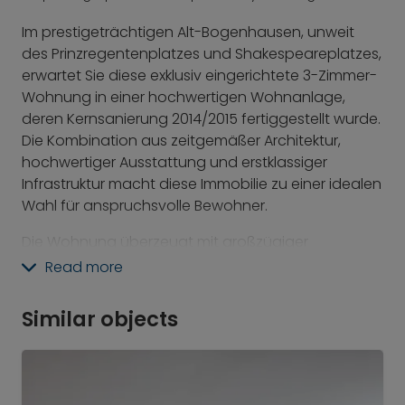
Im prestigeträchtigen Alt-Bogenhausen, unweit
des Prinzregentenplatzes und Shakespeareplatzes,
erwartet Sie diese exklusiv eingerichtete 3-Zimmer-
Wohnung in einer hochwertigen Wohnanlage,
deren Kernsanierung 2014/2015 fertiggestellt wurde.
Die Kombination aus zeitgemäßer Architektur,
hochwertiger Ausstattung und erstklassiger
Infrastruktur macht diese Immobilie zu einer idealen
Wahl für anspruchsvolle Bewohner.
Die Wohnung überzeugt mit großzügiger
Raumaufteilung und exklusiver Möblierung, mit
Read more
einem Wohnbereich mit halb-offener-
Einbauküche, mit zwei komfortablen Schlafzimmern
Similar objects
(je mit Premium-Boxspringbett mit Bettbank) und
zwei Premium-Tageslichtbädern (u.a. mit
Fußbodenheizung und dimmbarer
Nachtbeleuchtung), die je mit Fenster,