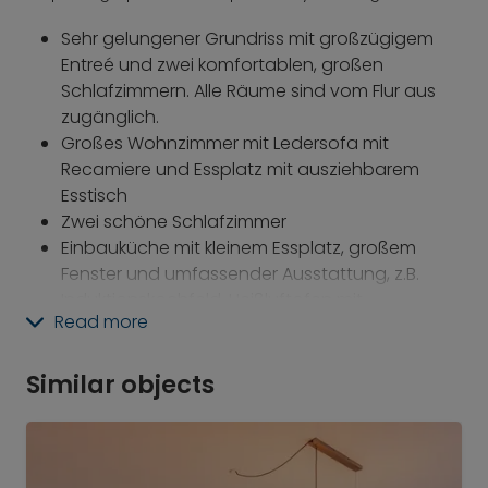
Sehr gelungener Grundriss mit großzügigem
Entreé und zwei komfortablen, großen
Schlafzimmern. Alle Räume sind vom Flur aus
zugänglich.
Großes Wohnzimmer mit Ledersofa mit
Recamiere und Essplatz mit ausziehbarem
Esstisch
Zwei schöne Schlafzimmer
Einbauküche mit kleinem Essplatz, großem
Fenster und umfassender Ausstattung, z.B.
Induktionskochfeld, Heißluftofen mit
Read more
Dampfgarfunktion, Kühl-/Gefrierkombination,
Spülmaschine und Mikrowelle
Wannenbad und Gäste-WC
Similar objects
Schöner Westbalkon (Loggia) mit Blick über die
Dächer
Smart-TV von LG 55'' OLED (Anbindung an das
Internet möglich)