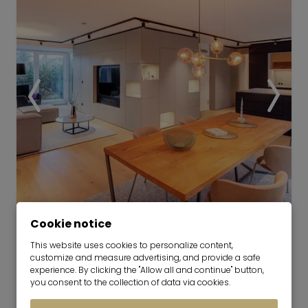
Soundbar mit drahtlosem Subwoofer LG SJ2 2.1
Blu-ray Player Samsung BD-J5500
Waschtrockner von AEG in der Wohnung
Praktische Abstellkammer in der Wohnung
Kinderspielplatz in direkter Umgebung
Supermarkt nur ca. 10 Minuten zu Fuß entfernt
Video
Cookie notice
This website uses cookies to personalize content,
Stylish apartment: high-quality
customize and measure advertising, and provide a safe
and modern
experience. By clicking the "Allow all and continue" button,
you consent to the collection of data via cookies.
01.12.2026 for 6-24 months