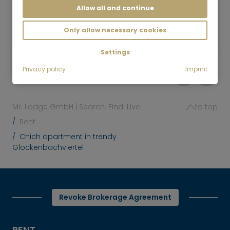
Allow all and continue
1.5 room
46 m²
2,490
Only allow necessary cookies
Munich-Ludwigsvorstadt
€/Month
Settings
Privacy policy
Imprint
Mr. Lodge GmbH | Search. Find. Live.
to top
Rent
Chich apartment in trendy
Glockenbachviertel
Revoke Brokerage Agreement
RENT