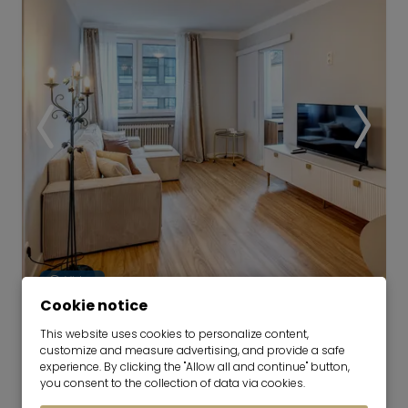
Video
Cookie notice
Centrally located apartment in
This website uses cookies to personalize content,
customize and measure advertising, and provide a safe
Ludwigsvorstadt
experience. By clicking the "Allow all and continue" button,
01.10.2026 for 6-36 months
you consent to the collection of data via cookies.