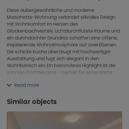
Diese außergewöhnliche und moderne
Maisonette-Wohnung verbindet stilvolles Design
mit Wohnkomfort im Herzen des
Glockenbachviertels. Lichtdurchflutete Räume und
ein durchdachter Grundriss schaffen eine offene,
inspirierende Wohnatmosphäre auf zwei Ebenen.
Die schicke Küche überzeugt mit hochwertiger
Ausstattung und fügt sich elegant in den
Wohnbereich ein. Ein besonderes Highlight ist die
sonnige Dachterrasse – perfekt für entspannte
Stunden über den Dächern Münchens.
Read more
Zusätzlichen Stauraum bietet ein praktischer Keller.
Das Glockenbachviertel zählt zu den beliebtesten
Lagen der Stadt und begeistert mit charmanten
Similar objects
Cafés, individuellen Boutiquen und einer
lebendigen, kreativen Atmosphäre.